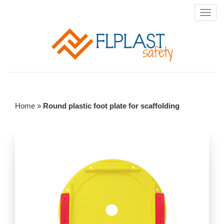
– Flplast accessori per edilizia
Toggl
Toggl
navig
navig
Home
»
Round plastic foot plate for scaffolding