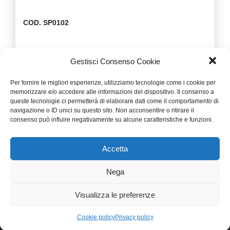
SP0102
Gestisci Consenso Cookie
PREV
NEXT
<<
>>
Per fornire le migliori esperienze, utilizziamo tecnologie come i cookie per
memorizzare e/o accedere alle informazioni del dispositivo. Il consenso a
queste tecnologie ci permetterà di elaborare dati come il comportamento di
navigazione o ID unici su questo sito. Non acconsentire o ritirare il
consenso può influire negativamente su alcune caratteristiche e funzioni.
Accetta
Nega
FERREMI LUCA Srl Via Nazionale, 13 25074 Lavenone
(Brescia) Italia
Visualizza le preferenze
Tel:
+39 0365.823811
- Fax: +39 0365.516635 -
Privacy
-
Impressum
- Email:
info@flplast.com
- P.I./CF 03066100987
Cookie policy
Privacy policy